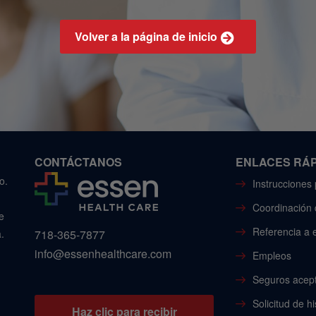
Volver a la página de inicio
CONTÁCTANOS
ENLACES RÁ
o.
Instrucciones 
Coordinación d
e
Referencia a e
.
718-365-7877
info@essenhealthcare.com
Empleos
Seguros acep
Solicitud de hi
Haz clic para recibir