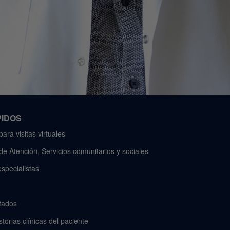
PIDOS
para visitas virtuales
e Atención, Servicios comunitarios y sociales
specialistas
tados
storias clínicas del paciente