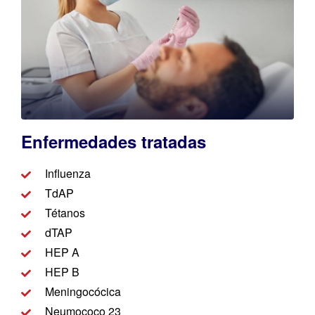
Enfermedades tratadas​​
Influenza
TdAP
Tétanos
dTAP
HEP A
HEP B
Meningocócica
Neumococo 23