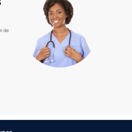
s
ón de