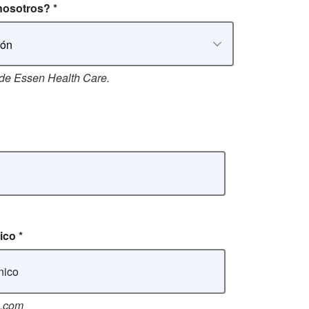
 nosotros?
*
ión
 de Essen Health Care.
nico
*
e.com