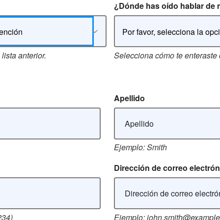
¿Dónde has oído hablar de
tención
Por favor, selecciona la opc
lista anterior.
Selecciona cómo te enteraste
Apellido
Ejemplo: Smith
Dirección de correo electró
234)
Ejemplo: john.smith@exampl