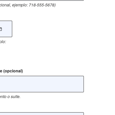
onal, ejemplo: 718-555-5678)
lo:
te
(opcional)
to o suite.