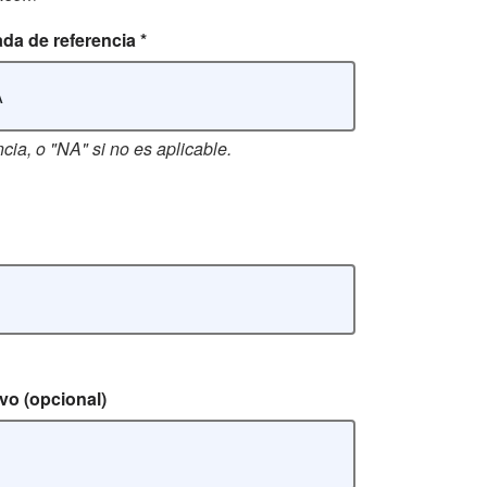
ada de referencia
*
cia, o "NA" si no es aplicable.
ivo
(opcional)