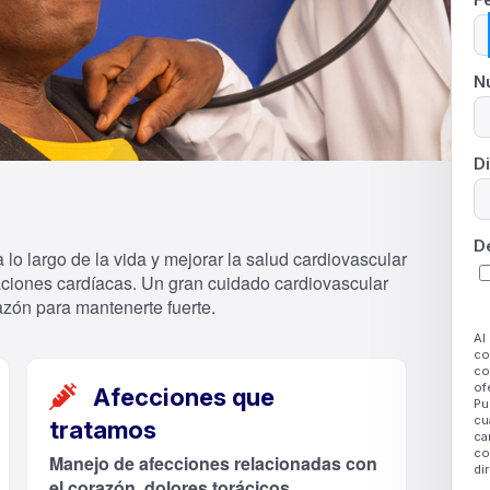
N
D
D
lo largo de la vida y mejorar la salud cardiovascular
aciones cardíacas. Un gran cuidado cardiovascular
azón para mantenerte fuerte.
Al
co
co
of
Afecciones que
Pu
cu
tratamos
ca
co
Manejo de afecciones relacionadas con
di
el corazón, dolores torácicos,