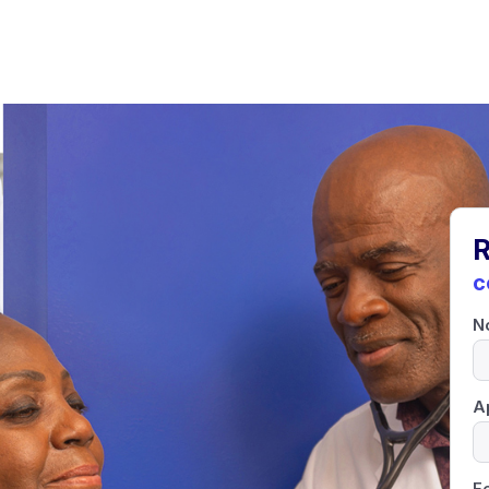
R
c
N
A
F