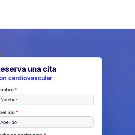
eserva una cita
on cardiovascular
ombre
*
pellido
*
echa de nacimiento
*